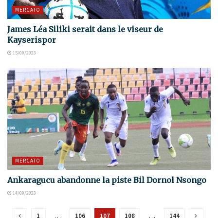
MERCATO
James Léa Siliki serait dans le viseur de
Kayserispor
15/09/2023
MERCATO
Ankaragucu abandonne la piste Bil Dornol Nsongo
14/09/2023
1
…
106
107
108
…
144