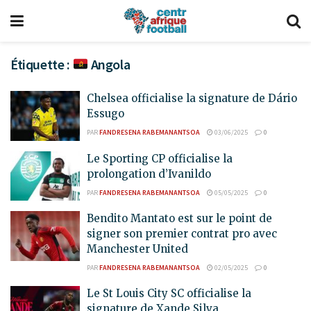
Étiquette :
Angola
Chelsea officialise la signature de Dário
Essugo
PAR
FANDRESENA RABEMANANTSOA
03/06/2025
0
Le Sporting CP officialise la
prolongation d’Ivanildo
PAR
FANDRESENA RABEMANANTSOA
05/05/2025
0
Bendito Mantato est sur le point de
signer son premier contrat pro avec
Manchester United
PAR
FANDRESENA RABEMANANTSOA
02/05/2025
0
Le St Louis City SC officialise la
signature de Xande Silva