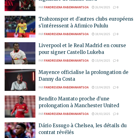
PAR
FANDRESENA RABEMANANTSOA
26/04/2025
0
Trabzonspor et d’autres clubs européens
s’intéressent à Afimico Pululu
PAR
FANDRESENA RABEMANANTSOA
18/04/2025
0
Liverpool et le Real Madrid en course
pour signer Castello Lukeba
PAR
FANDRESENA RABEMANANTSOA
15/04/2025
0
Mayence officialise la prolongation de
Danny da Costa
PAR
FANDRESENA RABEMANANTSOA
13/04/2025
0
Bendito Mantato proche d’une
prolongation à Manchester United
PAR
FANDRESENA RABEMANANTSOA
29/03/2025
0
Dário Essugo à Chelsea, les détails du
contrat révélés