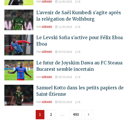
PAR
GÉRARD
16/06/2026
0
L’avenir de Saël Kumbedi s’agite après
la relégation de Wolfsburg
PAR
GÉRARD
11/06/2026
0
Le Levski Sofia s’active pour Félix Eboa
Eboa
PAR
GÉRARD
30/05/2026
0
Le futur de Joyskim Dawa au FC Steaua
Bucarest semble incertain
PAR
GÉRARD
19/05/2026
0
Samuel Kotto dans les petits papiers de
Saint-Étienne
PAR
GÉRARD
08/05/2026
0
1
2
…
493