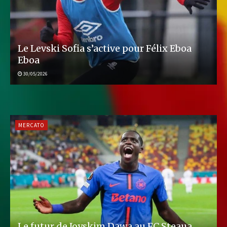
Le Levski Sofia s’active pour Félix Eboa
Eboa
30/05/2026
MERCATO
Le futur de Joyskim Dawa au FC Steaua