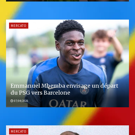
MERCATO
Emmanuel Mbemba envisage un départ
du PSG vers Barcelone
07/04/2026
MERCATO