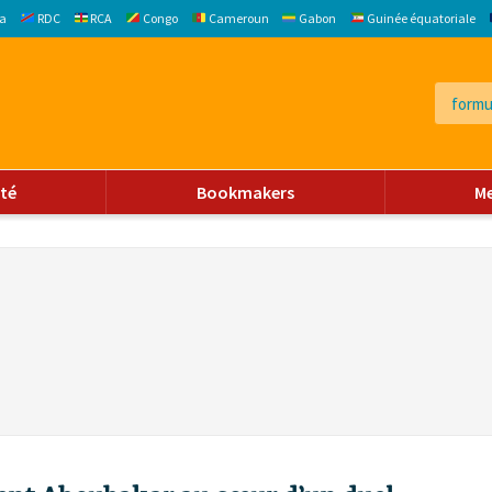
a
RDC
RCA
Congo
Cameroun
Gabon
Guinée équatoriale
ité
Bookmakers
M