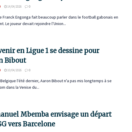
D
14/04/2026
0
 Franck Engonga fait beaucoup parler dans le football gabonais en
. Le joueur devait rejoindre l’Union...
enir en Ligue 1 se dessine pour
n Bibout
D
10/04/2026
0
 Belgique l'été dernier, Aaron Bibout n'a pas mis longtemps à se
nom dans la Venise du...
nuel Mbemba envisage un départ
SG vers Barcelone