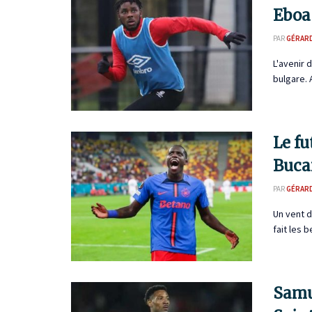
Eboa
PAR
GÉRAR
L'avenir 
bulgare. 
Le f
Buca
PAR
GÉRAR
Un vent d
fait les 
Samue