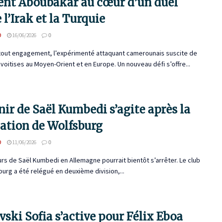
ent Aboubakar au cœur d’un duel
 l’Irak et la Turquie
D
16/06/2026
0
 tout engagement, l’expérimenté attaquant camerounais suscite de
voitises au Moyen-Orient et en Europe. Un nouveau défi s’offre...
nir de Saël Kumbedi s’agite après la
gation de Wolfsburg
D
11/06/2026
0
rs de Saël Kumbedi en Allemagne pourrait bientôt s’arrêter. Le club
urg a été relégué en deuxième division,...
vski Sofia s’active pour Félix Eboa