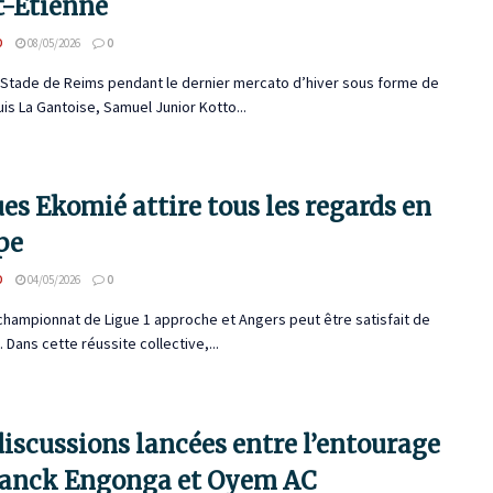
t-Étienne
D
08/05/2026
0
u Stade de Reims pendant le dernier mercato d’hiver sous forme de
is La Gantoise, Samuel Junior Kotto...
es Ekomié attire tous les regards en
pe
D
04/05/2026
0
 championnat de Ligue 1 approche et Angers peut être satisfait de
. Dans cette réussite collective,...
iscussions lancées entre l’entourage
ranck Engonga et Oyem AC