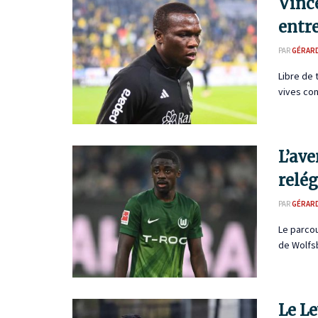
Vinc
entre
PAR
GÉRAR
Libre de
vives con
L’ave
relé
PAR
GÉRAR
Le parcou
de Wolfsb
Le Le