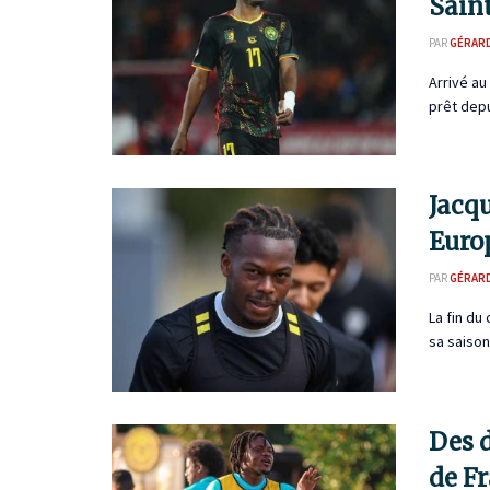
Sain
PAR
GÉRAR
Arrivé a
prêt depu
Jacqu
Euro
PAR
GÉRAR
La fin du
sa saison
Des d
de F