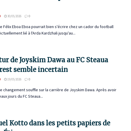
D
30/05/2026
0
de Félix Eboa Eboa pourrait bien s'écrire chez un cador du football
Actuellement lié à l'Arda Kardzhali jusqu'au...
utur de Joyskim Dawa au FC Steaua
rest semble incertain
D
19/05/2026
0
e changement souffle sur la carrière de Joyskim Dawa. Après avoir
beaux jours du FC Steaua...
l Kotto dans les petits papiers de