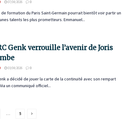
D
07/04/2026
0
 de formation du Paris Saint-Germain pourrait bientôt voir partir un
unes talents les plus prometteurs. Emmanuel...
C Genk verrouille l’avenir de Joris
embe
D
03/04/2026
0
nk a décidé de jouer la carte de la continuité avec son rempart
 Via un communiqué officiel...
…
5