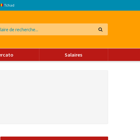
Tchad
ercato
Salaires