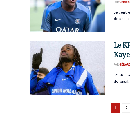
PAR
GÉRAR
Le centre
de ses je
Le KR
Kay
PAR
GÉRAR
Le KRC Ge
défensif.
1
2