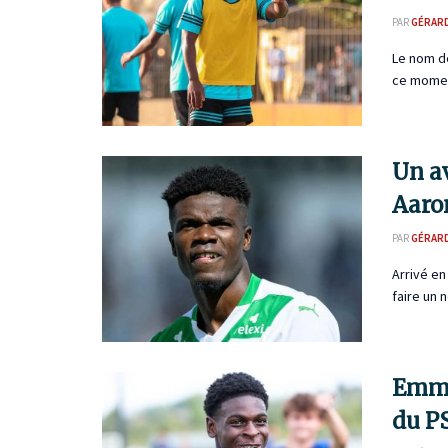
PAR
GÉRAR
Le nom de
ce moment
Un av
Aaro
PAR
GÉRAR
Arrivé en
faire un 
Emma
du P