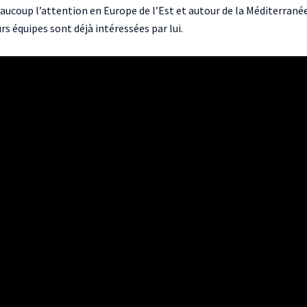
eaucoup l’attention en Europe de l’Est et autour de la Méditerrané
rs équipes sont déjà intéressées par lui.