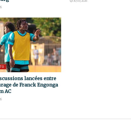
30/05/2026
26
TO
scussions lancées entre
urage de Franck Engonga
em AC
26