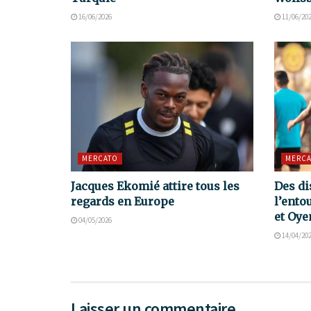
16/06/2026
11/06/20
MERCATO
MERCA
Jacques Ekomié attire tous les
Des di
regards en Europe
l’ento
et Oy
04/05/2026
14/04/20
Laisser un commentaire