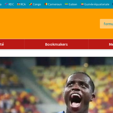
a
RDC
RCA
Congo
Cameroun
Gabon
Guinée équatoriale
ité
Bookmakers
M