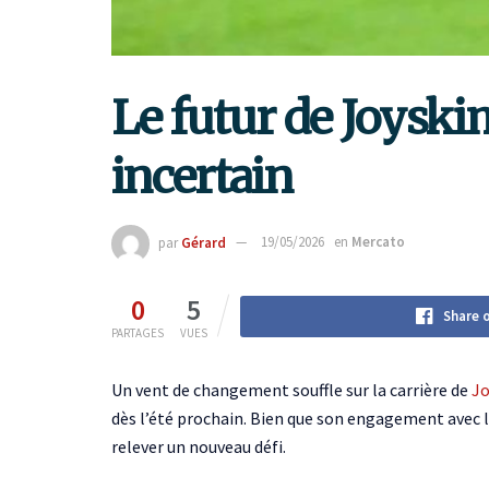
Le futur de Joysk
incertain
par
Gérard
19/05/2026
en
Mercato
0
5
Share 
PARTAGES
VUES
Un vent de changement souffle sur la carrière de
J
dès l’été prochain. Bien que son engagement avec l
relever un nouveau défi.