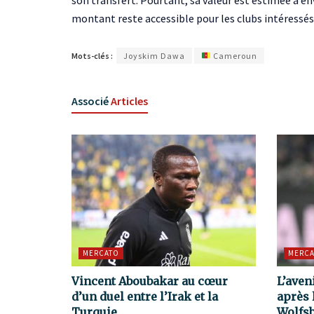
son transfert. Pourtant, sa valeur est estimée à en
montant reste accessible pour les clubs intéressés
Mots-clés :
Joyskim Dawa
Cameroun
Associé
Articles
MERCATO
MERCA
Vincent Aboubakar au cœur
L’aven
d’un duel entre l’Irak et la
après 
Turquie
Wolfs