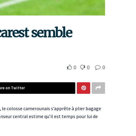
carest semble
0
0
0
are on Twitter
t, le colosse camerounais s’apprête à plier bagage
nseur central estime qu’il est temps pour lui de