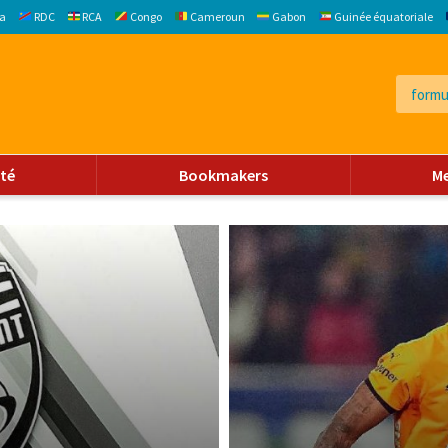
a
RDC
RCA
Congo
Cameroun
Gabon
Guinée équatoriale
ité
Bookmakers
M