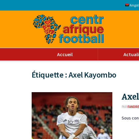
Angol
Accueil
Actual
Étiquette :
Axel Kayombo
Axel
PAR
FANDR
Sous cont