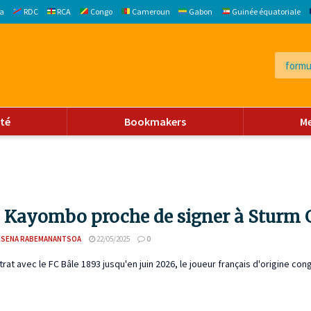
a
RDC
RCA
Congo
Cameroun
Gabon
Guinée équatoriale
ité
Bookmakers
M
 Kayombo proche de signer à Sturm 
ESENA RABEMANANTSOA
22/05/2025
0
rat avec le FC Bâle 1893 jusqu'en juin 2026, le joueur français d'origine cong