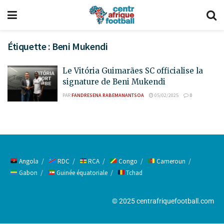
Étiquette :
Beni Mukendi
Le Vitória Guimarães SC officialise la
signature de Beni Mukendi
PAR
FANDRESENA RABEMANANTSOA
05/02/2025
0
Angola
RDC
RCA
Congo
Cameroun
Gabon
Guinée équatoriale
Tchad
© 2025 centrafriquefootball.com