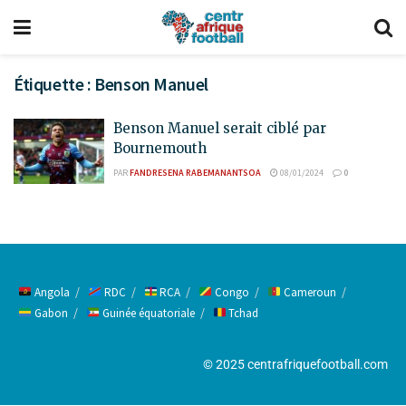
Étiquette :
Benson Manuel
Benson Manuel serait ciblé par
Bournemouth
PAR
FANDRESENA RABEMANANTSOA
08/01/2024
0
Angola
RDC
RCA
Congo
Cameroun
Gabon
Guinée équatoriale
Tchad
© 2025 centrafriquefootball.com