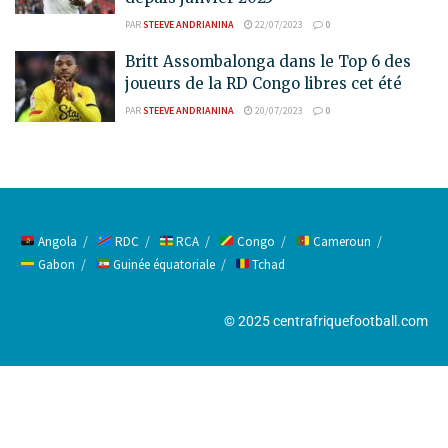
PAR
STEEVE ANDRIANINA
22/07/2023
0
Britt Assombalonga dans le Top 6 des
joueurs de la RD Congo libres cet été
PAR
STEEVE ANDRIANINA
20/07/2023
0
Angola
RDC
RCA
Congo
Cameroun
Gabon
Guinée équatoriale
Tchad
© 2025 centrafriquefootball.com