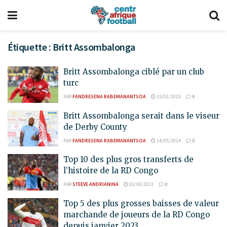
Étiquette :
Britt Assombalonga
Britt Assombalonga ciblé par un club
turc
PAR
FANDRESENA RABEMANANTSOA
15/02/2025
0
Britt Assombalonga serait dans le viseur
de Derby County
PAR
FANDRESENA RABEMANANTSOA
14/05/2024
0
Top 10 des plus gros transferts de
l’histoire de la RD Congo
PAR
STEEVE ANDRIANINA
02/08/2023
0
Top 5 des plus grosses baisses de valeur
marchande de joueurs de la RD Congo
depuis janvier 2023