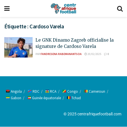
Étiquette :
Cardoso Varela
Le GNK Dinamo Zagreb officialise la
signature de Cardoso Varela
PAR
FANDRESENA RABEMANANTSOA
20/02/2025
0
Angola
RDC
RCA
Congo
Cameroun
Gabon
Guinée équatoriale
Tchad
© 2025 centrafriquefootball.com