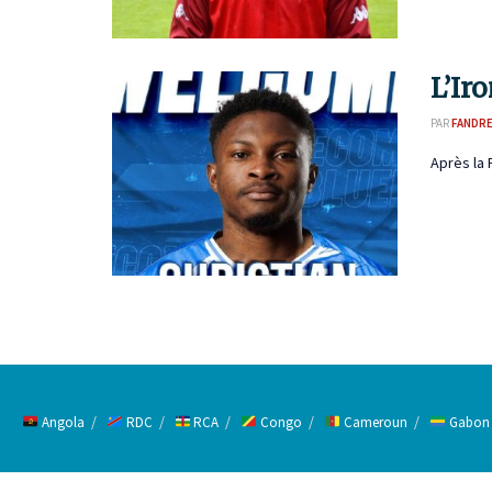
L’Ir
PAR
FANDR
Après la 
Angola
RDC
RCA
Congo
Cameroun
Gabon