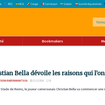
a
RDC
RCA
Congo
Cameroun
Gabon
Guinée équatoriale
ité
Bookmakers
M
stian Bella dévoile les raisons qui l’o
ESENA RABEMANANTSOA
27/12/2024
0
Stade de Reims, le joueur camerounais Christian Bella va commencer une nouv