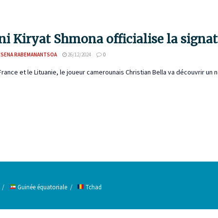
oni Kiryat Shmona officialise la signat
ESENA RABEMANANTSOA
26/12/2024
0
France et le Lituanie, le joueur camerounais Christian Bella va découvrir un n
Guinée équatoriale
Tchad