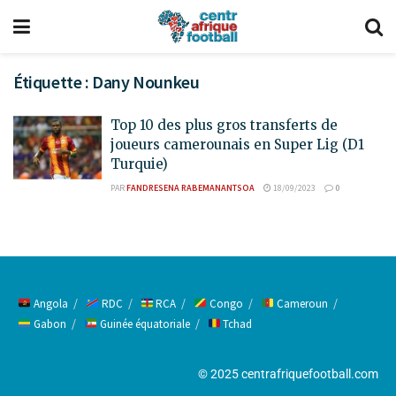
Étiquette :
Dany Nounkeu
Top 10 des plus gros transferts de
joueurs camerounais en Super Lig (D1
Turquie)
PAR
FANDRESENA RABEMANANTSOA
18/09/2023
0
Angola
RDC
RCA
Congo
Cameroun
Gabon
Guinée équatoriale
Tchad
© 2025 centrafriquefootball.com