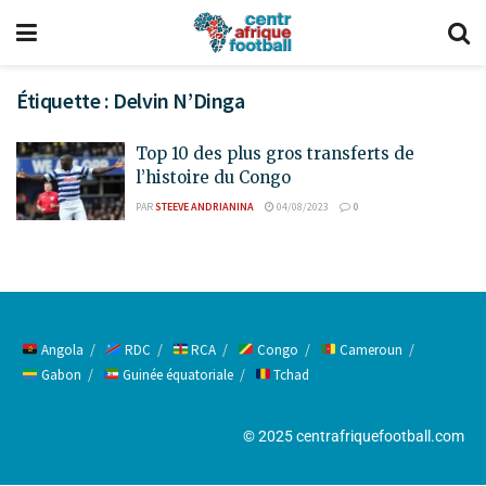
Étiquette :
Delvin N’Dinga
Top 10 des plus gros transferts de
l’histoire du Congo
PAR
STEEVE ANDRIANINA
04/08/2023
0
Angola
RDC
RCA
Congo
Cameroun
Gabon
Guinée équatoriale
Tchad
© 2025 centrafriquefootball.com