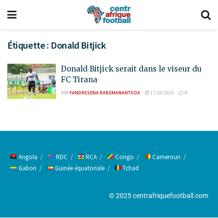
Étiquette :
Donald Bitjick
Donald Bitjick serait dans le viseur du
FC Tirana
PAR
FANDRESENA RABEMANANTSOA
17/10/2024
0
Angola
RDC
RCA
Congo
Cameroun
Gabon
Guinée équatoriale
Tchad
© 2025 centrafriquefootball.com