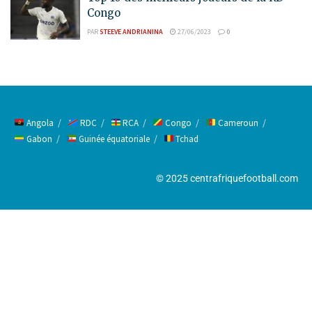
Congo
PAR
STEEVE ANDRIANINA
27/06/2023
0
Angola
RDC
RCA
Congo
Cameroun
Gabon
Guinée équatoriale
Tchad
© 2025 centrafriquefootball.com