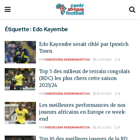
Étiquette :
Edo Kayembe
Edo Kayembe serait ciblé par Ipswich
Town
PAR
FANDRESENA RABEMANANTSOA
21/05/2024
0
Top 5 des milieux de terrain congolais
(RDC) les plus chers cette saison
2023/24
PAR
FANDRESENA RABEMANANTSOA
26/03/2024
0
Les meilleures performances de nos
joueurs africains en Europe ce week-
end
PAR
FANDRESENA RABEMANANTSOA
14/11/2023
0
Top 10 des meilleurs joueurs de la RD