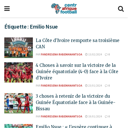
Étiquette :
Emilio Nsue
La Côte d’Ivoire remporte sa troisième
CAN
PAR
FANDRESENA RABEMANANTSOA
13/02/2024
0
4 Choses à savoir sur la victoire de la
Guinée équatoriale (4-0) face à la Côte
d’Ivoire
PAR
FANDRESENA RABEMANANTSOA
23/01/2024
0
3 choses à retenir de la victoire du
Guinée Équatoriale face à la Guinée-
Bissau
PAR
FANDRESENA RABEMANANTSOA
19/01/2024
0
Emilio Nsue : « J’espère continuer à