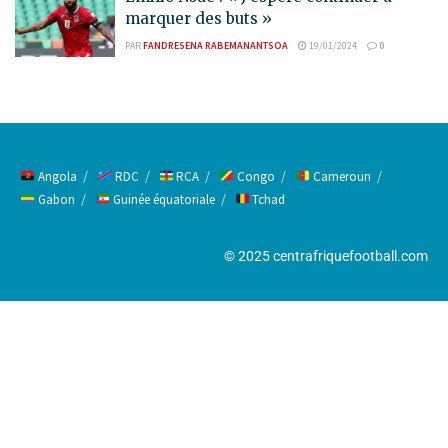
marquer des buts »
PAR
FANDRESENA RABEMANANTSOA
19/01/2024
0
Angola
RDC
RCA
Congo
Cameroun
Gabon
Guinée équatoriale
Tchad
© 2025 centrafriquefootball.com