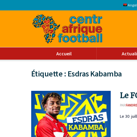
Angol
Accueil
Actual
Étiquette :
Esdras Kabamba
Le F
PAR
FANDR
Le 30 jui