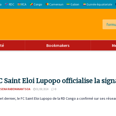
a
RDC
RCA
Congo
Cameroun
Gabon
Guinée équatoriale
ité
Bookmakers
M
C Saint Eloi Lupopo officialise la sig
ESENA RABEMANANTSOA
01/08/2024
0
llet dernier, le FC Saint Eloi Lupopo de la RD Congo a confirmé sur ses réseaux