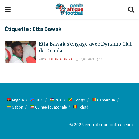
Étiquette :
Etta Bawak
Etta Bawak s’engage avec Dynamo Club
de Douala
PAR
STEEVE ANDRIANINA
30/08/2023
0
Angola
RDC
RCA
Congo
Cameroun
Gabon
Guinée équatoriale
Tchad
© 2025 centrafriquefootball.com