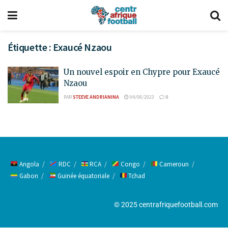
Étiquette :
Exaucé Nzaou
Un nouvel espoir en Chypre pour Exaucé
Nzaou
PAR
STEEVE ANDRIANINA
04/08/2023
0
Angola
RDC
RCA
Congo
Cameroun
Gabon
Guinée équatoriale
Tchad
© 2025 centrafriquefootball.com