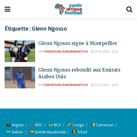
Étiquette :
Glenn Ngosso
Glenn Ngosso signe à Montpellier
PAR
FANDRESENA RABEMANANTSOA
19/02/2024
0
Glenn Ngosso rebondit aux Emirats
Arabes Unis
PAR
FANDRESENA RABEMANANTSOA
22/12/2023
0
Angola
RDC
RCA
Congo
Cameroun
Gabon
Guinée équatoriale
Tchad