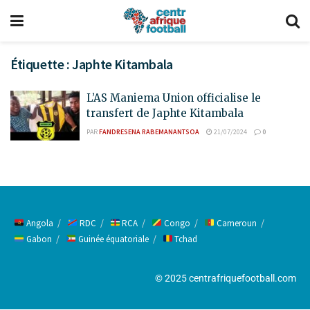
Étiquette :
Japhte Kitambala
L’AS Maniema Union officialise le
transfert de Japhte Kitambala
PAR
FANDRESENA RABEMANANTSOA
21/07/2024
0
Angola
RDC
RCA
Congo
Cameroun
Gabon
Guinée équatoriale
Tchad
© 2025 centrafriquefootball.com