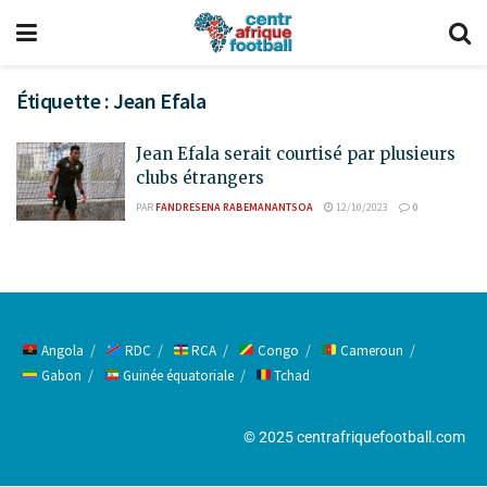
Étiquette :
Jean Efala
Jean Efala serait courtisé par plusieurs
clubs étrangers
PAR
FANDRESENA RABEMANANTSOA
12/10/2023
0
Angola
RDC
RCA
Congo
Cameroun
Gabon
Guinée équatoriale
Tchad
© 2025 centrafriquefootball.com