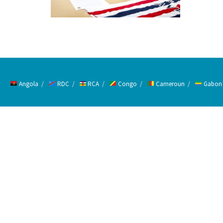
Angola
RDC
RCA
Congo
Cameroun
Gabon