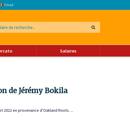
Tchad
ercato
Salaires
ion de Jérémy Bokila
let 2022 en provenance d’Oakland Roots. ...