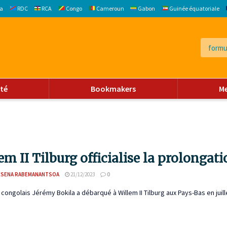
a
RDC
RCA
Congo
Cameroun
Gabon
Guinée équatoriale
ité
Bookmakers
M
em II Tilburg officialise la prolongat
ESENA RABEMANANTSOA
21/12/2023
0
 congolais Jérémy Bokila a débarqué à Willem II Tilburg aux Pays-Bas en juil