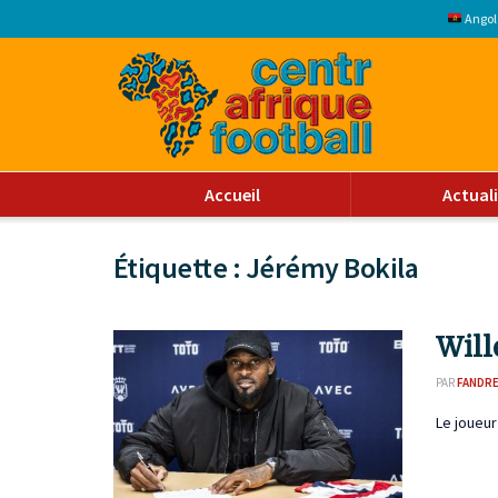
Angol
Accueil
Actual
Étiquette :
Jérémy Bokila
Will
PAR
FANDR
Le joueur