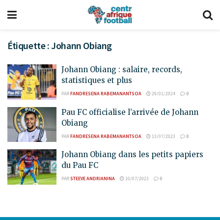
Étiquette :
Johann Obiang
Johann Obiang : salaire, records,
statistiques et plus
PAR
FANDRESENA RABEMANANTSOA
29/01/2024
0
Pau FC officialise l’arrivée de Johann
Obiang
PAR
FANDRESENA RABEMANANTSOA
13/07/2023
0
Johann Obiang dans les petits papiers
du Pau FC
PAR
STEEVE ANDRIANINA
10/07/2023
0