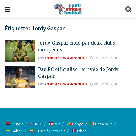
Étiquette :
Jordy Gaspar
Jordy Gaspar ciblé par deux clubs
européens
PAR
FANDRESENA RABEMANANTSOA
07/11/2024
0
Pau FC officialise l’arrivée de Jordy
Gaspar
PAR
FANDRESENA RABEMANANTSOA
29/01/2024
0
Angola
RDC
RCA
Congo
Cameroun
Gabon
Guinée équatoriale
Tchad