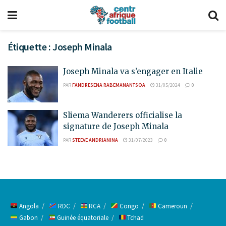
Étiquette :
Joseph Minala
Joseph Minala va s’engager en Italie
PAR
FANDRESENA RABEMANANTSOA
31/05/2024
0
Sliema Wanderers officialise la
signature de Joseph Minala
PAR
STEEVE ANDRIANINA
31/07/2023
0
Angola
RDC
RCA
Congo
Cameroun
Gabon
Guinée équatoriale
Tchad