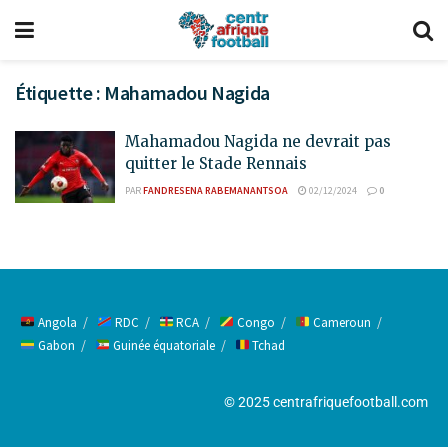
Étiquette :
Mahamadou Nagida
Mahamadou Nagida ne devrait pas
quitter le Stade Rennais
PAR
FANDRESENA RABEMANANTSOA
02/12/2024
0
Angola
RDC
RCA
Congo
Cameroun
Gabon
Guinée équatoriale
Tchad
© 2025 centrafriquefootball.com