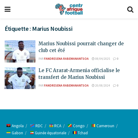
Étiquette :
Marius Noubissi
Marius Noubissi pourrait changer de
club cet été
PAR
FANDRESENA RABEMANANTSOA
08/04/2025
0
Le FC Ararat-Armenia officialise le
transfert de Marius Noubissi
PAR
FANDRESENA RABEMANANTSOA
20/08/2024
0
Angola
RDC
RCA
Congo
Cameroun
Gabon
Guinée équatoriale
Tchad