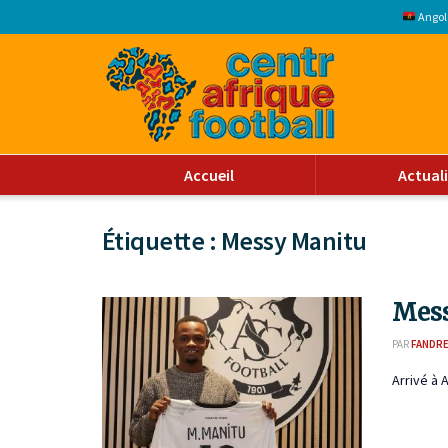
Angol
Accueil
Actual
Étiquette :
Messy Manitu
Mess
PAR
FANDR
Arrivé à 