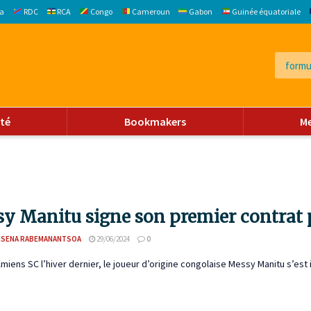
a
RDC
RCA
Congo
Cameroun
Gabon
Guinée équatoriale
ité
Bookmakers
M
y Manitu signe son premier contrat 
ESENA RABEMANANTSOA
29/06/2024
0
Amiens SC l’hiver dernier, le joueur d’origine congolaise Messy Manitu s’est 