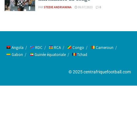
PAR
STEEVE ANDRIANINA
09/07/2023
0
Angola
RDC
RCA
Congo
Cameroun
Gabon
Guinée équatoriale
Tchad
© 2025 centrafriquefootball.com