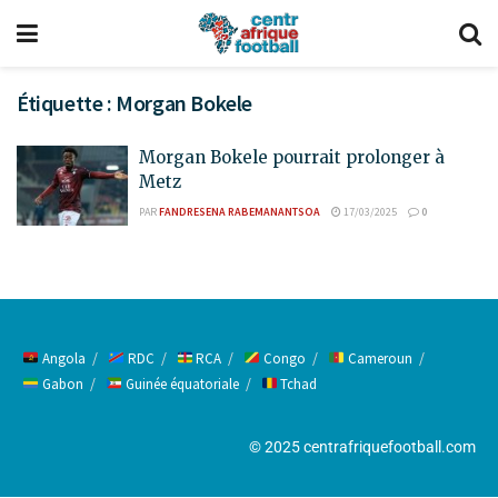
Étiquette :
Morgan Bokele
Morgan Bokele pourrait prolonger à
Metz
PAR
FANDRESENA RABEMANANTSOA
17/03/2025
0
Angola
RDC
RCA
Congo
Cameroun
Gabon
Guinée équatoriale
Tchad
© 2025 centrafriquefootball.com