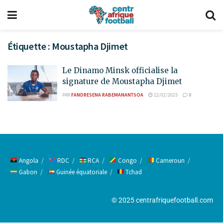
Étiquette :
Moustapha Djimet
Le Dinamo Minsk officialise la
signature de Moustapha Djimet
PAR
FANDRESENA RABEMANANTSOA
22/02/2025
0
Angola
RDC
RCA
Congo
Cameroun
Gabon
Guinée équatoriale
Tchad
© 2025 centrafriquefootball.com