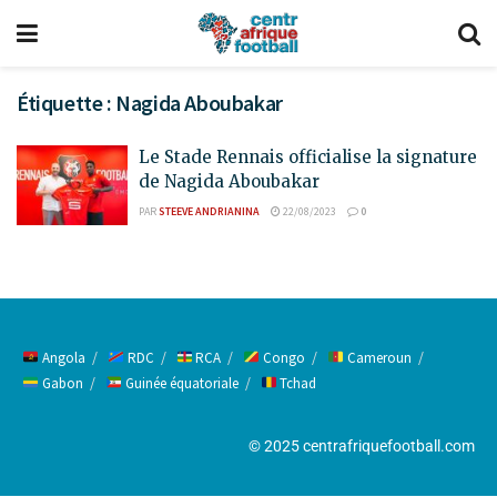
Étiquette :
Nagida Aboubakar
Le Stade Rennais officialise la signature
de Nagida Aboubakar
PAR
STEEVE ANDRIANINA
22/08/2023
0
Angola
RDC
RCA
Congo
Cameroun
Gabon
Guinée équatoriale
Tchad
© 2025 centrafriquefootball.com