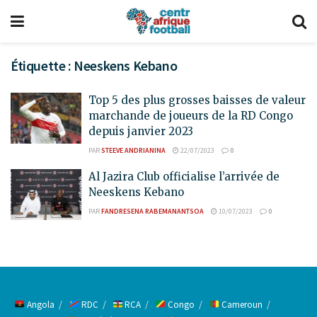
Étiquette :
Neeskens Kebano
Top 5 des plus grosses baisses de valeur
marchande de joueurs de la RD Congo
depuis janvier 2023
PAR
STEEVE ANDRIANINA
22/07/2023
0
Al Jazira Club officialise l’arrivée de
Neeskens Kebano
PAR
FANDRESENA RABEMANANTSOA
10/07/2023
0
Angola
RDC
RCA
Congo
Cameroun