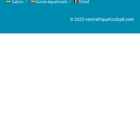
Gabon
Guinée équatoriale
Tchad
© 2025 centrafriquefootball.com