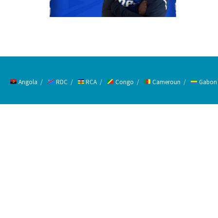
Angola
RDC
RCA
Congo
Cameroun
Gabon