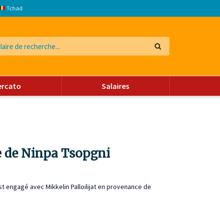
Tchad
ercato
Salaires
ure de Ninpa Tsopgni
st engagé avec Mikkelin Palloilijat en provenance de