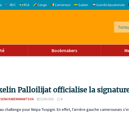
a
RDC
RCA
Congo
Cameroun
Gabon
Guinée équatoriale
ité
Bookmakers
M
elin Palloilijat officialise la signat
ESENA RABEMANANTSOA
15/04/2025
0
u challenge pour Ninpa Tsopgni. En effet, l'arrière gauche camerounais s'e
.