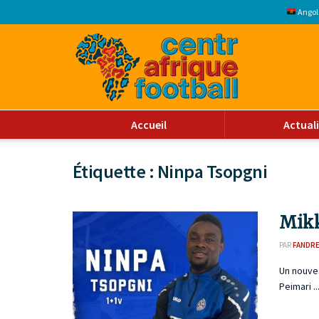
Angol
Accueil
Actual
Étiquette :
Ninpa Tsopgni
Mikk
PAR
FANDR
Un nouvea
Peimari ..