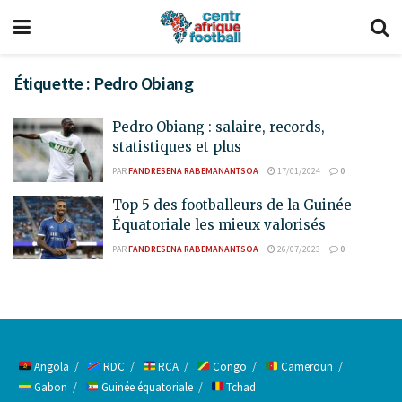
Étiquette :
Pedro Obiang
Pedro Obiang : salaire, records,
statistiques et plus
PAR
FANDRESENA RABEMANANTSOA
17/01/2024
0
Top 5 des footballeurs de la Guinée
Équatoriale les mieux valorisés
PAR
FANDRESENA RABEMANANTSOA
26/07/2023
0
Angola
RDC
RCA
Congo
Cameroun
Gabon
Guinée équatoriale
Tchad