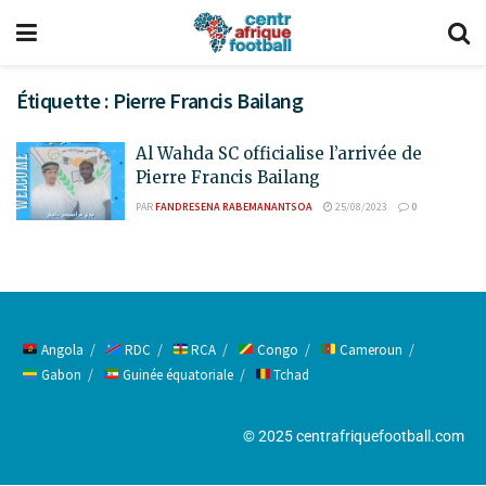
Étiquette :
Pierre Francis Bailang
Al Wahda SC officialise l’arrivée de
Pierre Francis Bailang
PAR
FANDRESENA RABEMANANTSOA
25/08/2023
0
Angola
RDC
RCA
Congo
Cameroun
Gabon
Guinée équatoriale
Tchad
© 2025 centrafriquefootball.com