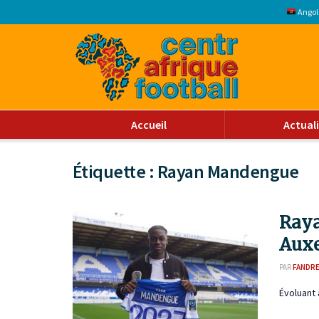
Angol
Accueil
Actual
Étiquette :
Rayan Mandengue
Raya
Auxe
PAR
FANDR
Évoluant 