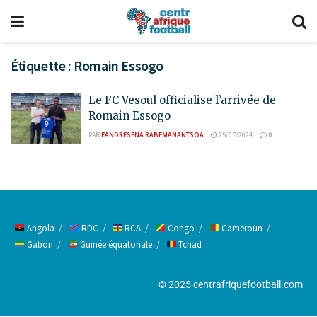
Étiquette :
Romain Essogo
Le FC Vesoul officialise l’arrivée de
Romain Essogo
PAR
FANDRESENA RABEMANANTSOA
25/07/2024
0
Angola
RDC
RCA
Congo
Cameroun
Gabon
Guinée équatoriale
Tchad
© 2025 centrafriquefootball.com