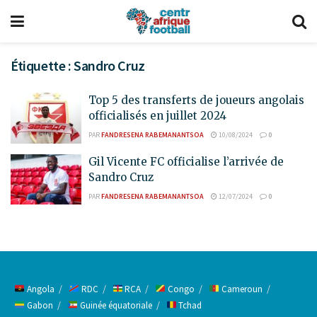
Étiquette :
Sandro Cruz
Top 5 des transferts de joueurs angolais
officialisés en juillet 2024
PAR
FANDRESENA RABEMANANTSOA
10/08/2024
0
Gil Vicente FC officialise l’arrivée de
Sandro Cruz
PAR
FANDRESENA RABEMANANTSOA
12/07/2024
0
Angola
RDC
RCA
Congo
Cameroun
Gabon
Guinée équatoriale
Tchad