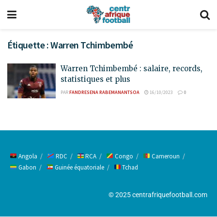
Étiquette :
Warren Tchimbembé
Warren Tchimbembé : salaire, records,
statistiques et plus
PAR
FANDRESENA RABEMANANTSOA
16/10/2023
0
Angola
RDC
RCA
Congo
Cameroun
Gabon
Guinée équatoriale
Tchad
© 2025 centrafriquefootball.com