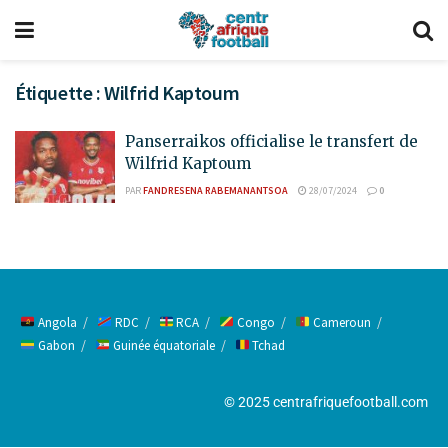
Étiquette :
Wilfrid Kaptoum
Panserraikos officialise le transfert de
Wilfrid Kaptoum
PAR
FANDRESENA RABEMANANTSOA
28/07/2024
0
Angola
RDC
RCA
Congo
Cameroun
Gabon
Guinée équatoriale
Tchad
© 2025 centrafriquefootball.com