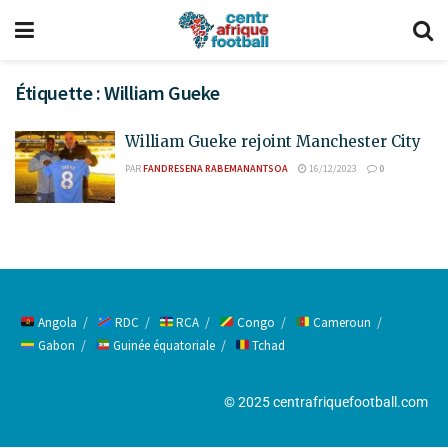
Étiquette :
William Gueke
William Gueke rejoint Manchester City
PAR
FANDRESENA RABEMANANTSOA
16/12/2023
0
Angola
RDC
RCA
Congo
Cameroun
Gabon
Guinée équatoriale
Tchad
© 2025 centrafriquefootball.com