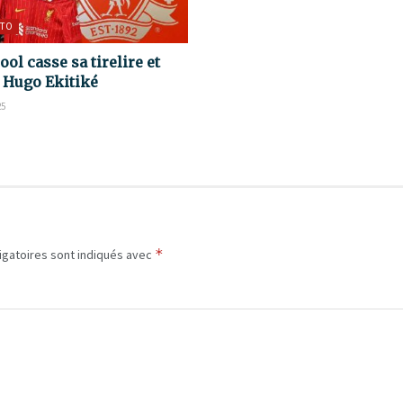
TO
ool casse sa tirelire et
e Hugo Ekitiké
25
*
igatoires sont indiqués avec