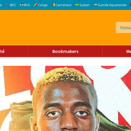
a
RDC
RCA
Congo
Cameroun
Gabon
Guinée équatoriale
ité
Bookmakers
M