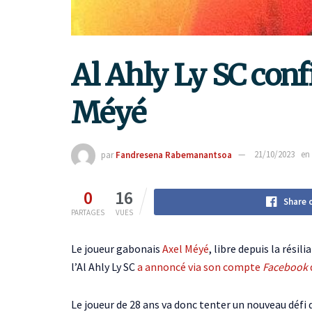
Al Ahly Ly SC confi
Méyé
par
Fandresena Rabemanantsoa
21/10/2023
en
0
16
Share 
PARTAGES
VUES
Le joueur gabonais
Axel Méyé
, libre depuis la résil
l’Al Ahly Ly SC
a annoncé via son compte
Facebook
Le joueur de 28 ans va donc tenter un nouveau défi d