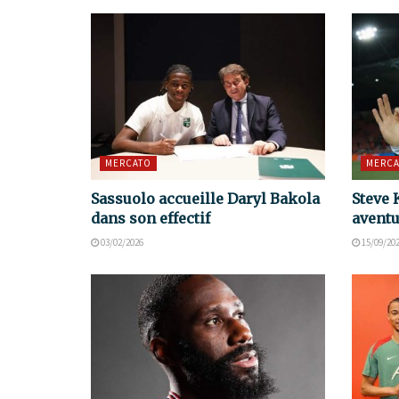
MERCATO
MERCA
Sassuolo accueille Daryl Bakola
Steve 
dans son effectif
aventu
03/02/2026
15/09/20