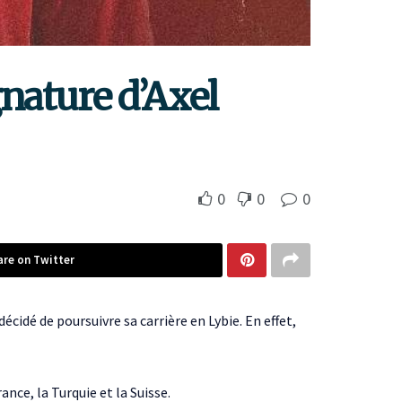
gnature d’Axel
0
0
0
are on Twitter
décidé de poursuivre sa carrière en Lybie. En effet,
nce, la Turquie et la Suisse.