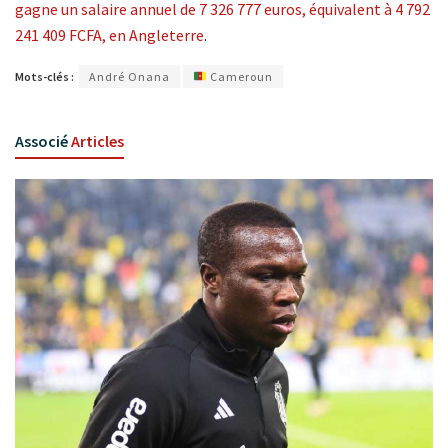
gagne un salaire annuel de 7 326 777 euros, équivalent à 4 792
241 409 FCFA, en Angleterre
.
Mots-clés :
André Onana
Cameroun
Associé
Articles