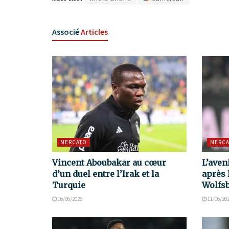
Associé
Articles
MERCATO
MERCA
Vincent Aboubakar au cœur
L’aven
d’un duel entre l’Irak et la
après 
Turquie
Wolfs
16/06/2026
11/06/20