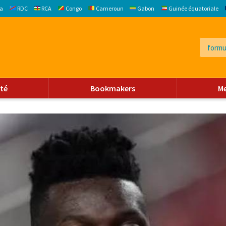
a
RDC
RCA
Congo
Cameroun
Gabon
Guinée équatoriale
ité
Bookmakers
M