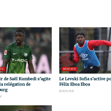
TO
MERCATO
ir de Saël Kumbedi s’agite
Le Levski Sofia s’active p
la relégation de
Félix Eboa Eboa
burg
30/05/2026
26