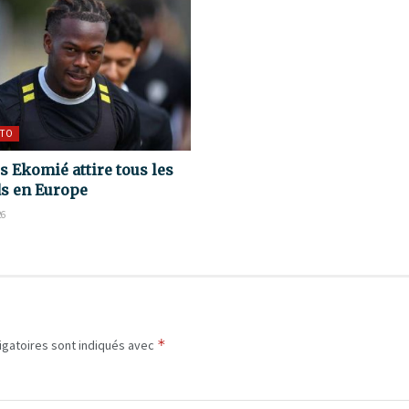
TO
s Ekomié attire tous les
s en Europe
26
*
igatoires sont indiqués avec