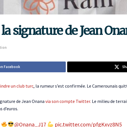
e la signature de Jean On
ation
on Facebook
Sh
indre un club turc
, la rumeur s’est confirmée. Le Camerounais quitt
 signature de Jean Onana
via son compte Twitter.
Le milieu de terrai
s d’euros.
A
@Onana_J17
pic.twitter.com/pfgKxvz8N5