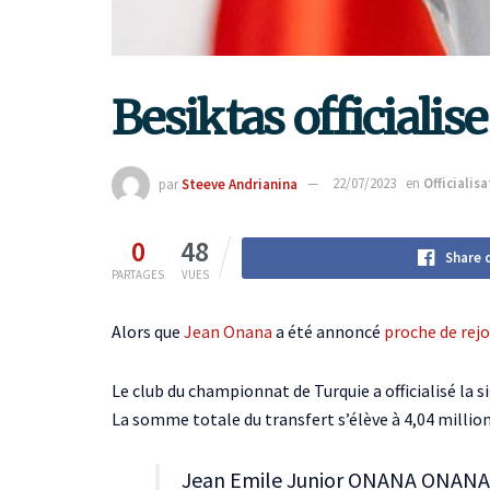
Besiktas officialis
par
Steeve Andrianina
22/07/2023
en
Officialis
0
48
Share 
PARTAGES
VUES
Alors que
Jean Onana
a été annoncé
proche de rejo
Le club du championnat de Turquie a officialisé la
La somme totale du transfert s’élève à 4,04 million
Jean Emile Junior ONANA ONAN