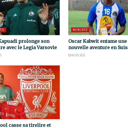
TO
MERCATO
Kapuadi prolonge son
Oscar Kabwit entame une
re avec le Legia Varsovie
nouvelle aventure en Suis
25
08/09/2025
TO
ool casse sa tirelire et