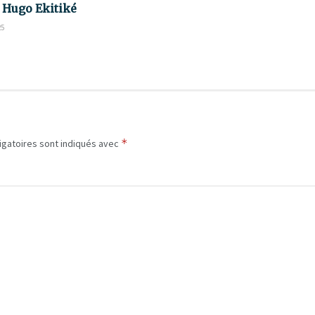
e Hugo Ekitiké
25
*
igatoires sont indiqués avec