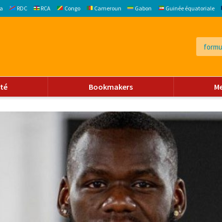
a
RDC
RCA
Congo
Cameroun
Gabon
Guinée équatoriale
ité
Bookmakers
M