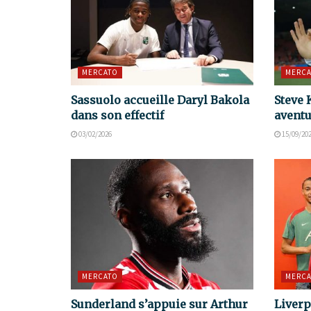
MERCATO
MERCA
Sassuolo accueille Daryl Bakola
Steve 
dans son effectif
aventu
03/02/2026
15/09/20
MERCATO
MERCA
Sunderland s’appuie sur Arthur
Liverp