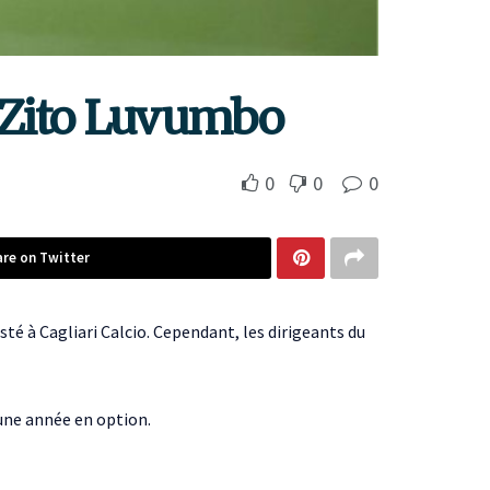
de Zito Luvumbo
0
0
0
are on Twitter
té à Cagliari Calcio. Cependant, les dirigeants du
 une année en option.