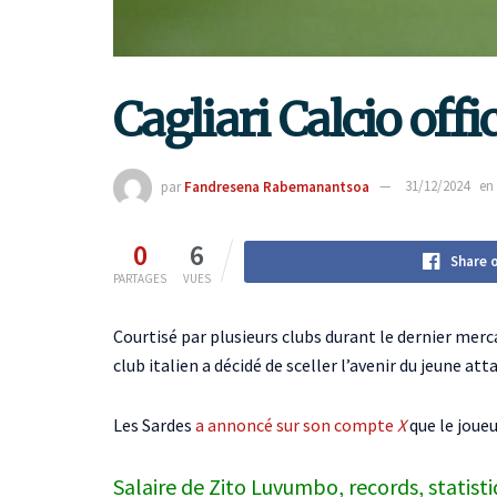
Cagliari Calcio off
par
Fandresena Rabemanantsoa
31/12/2024
en
0
6
Share 
PARTAGES
VUES
Courtisé par plusieurs clubs durant le dernier merc
club italien a décidé de sceller l’avenir du jeune att
Les Sardes
a annoncé sur son compte
X
que le joueu
Salaire de Zito Luvumbo, records, statisti