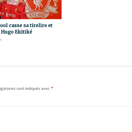
TO
ool casse sa tirelire et
e Hugo Ekitiké
25
*
igatoires sont indiqués avec