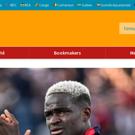
a
RDC
RCA
Congo
Cameroun
Gabon
Guinée équatoriale
ité
Bookmakers
M