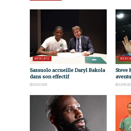
MERCATO
MERCA
Sassuolo accueille Daryl Bakola
Steve 
dans son effectif
aventu
03/02/2026
15/09/20