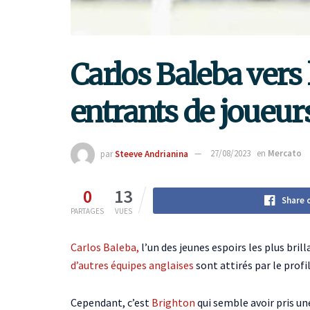
Carlos Baleba vers 
entrants de joueu
par
Steeve Andrianina
27/08/2023
en
Mercato
0
13
Share 
PARTAGES
VUES
Carlos Baleba,
l’un des jeunes espoirs les plus bril
d’autres équipes anglaises
sont attirés par le profil
Cependant, c’est
Brighton
qui semble avoir pris un