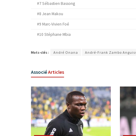
#7 Sébastien Bassong
#8 Jean Makou
#9 Marc-Vivien Foé
#10 Stéphane Mbia
Mots-clés :
André Onana
André-Frank Zambo Anguis
Associé
Articles