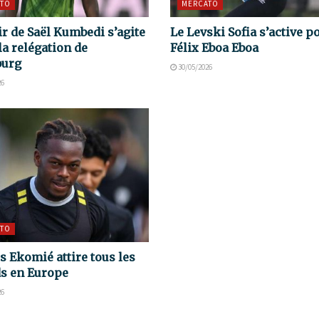
TO
MERCATO
ir de Saël Kumbedi s’agite
Le Levski Sofia s’active p
la relégation de
Félix Eboa Eboa
burg
30/05/2026
26
TO
s Ekomié attire tous les
s en Europe
26