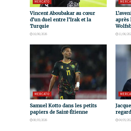
MERCATO
MERCA
Vincent Aboubakar au cœur
L’aven
d’un duel entre l’Irak et la
après 
Turquie
Wolfs
16/06/2026
11/06/20
MERCATO
MERCA
Samuel Kotto dans les petits
Jacque
papiers de Saint-Étienne
regard
08/05/2026
04/05/20