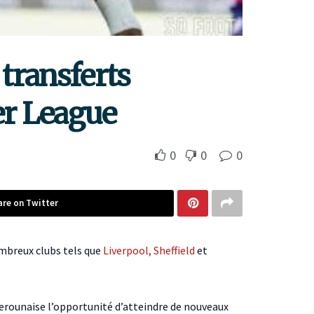
 transferts
er League
0
0
0
are on Twitter
nombreux clubs tels que
Liverpool, Sheffield
et
merounaise l’opportunité d’atteindre de nouveaux