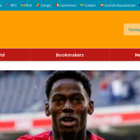
a
RDC
RCA
Congo
Cameroun
Gabon
Guinée équatoriale
ité
Bookmakers
M